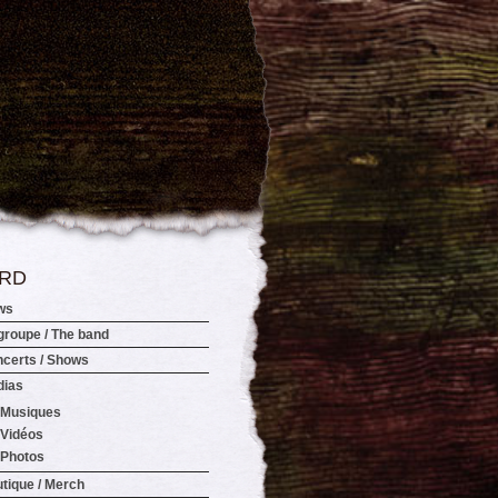
RD
ws
groupe / The band
certs / Shows
dias
Musiques
Vidéos
Photos
tique / Merch