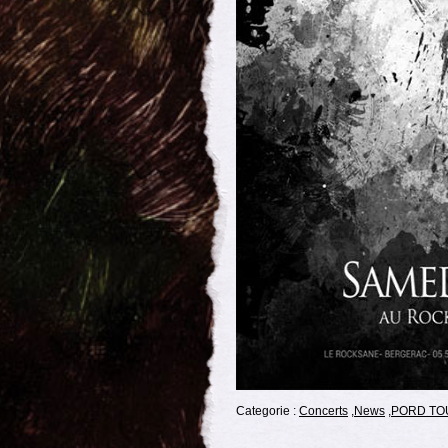
Categorie :
Concerts
,
News
,
PORD TO