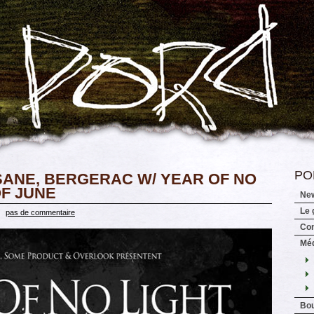
PO
ANE, BERGERAC W/ YEAR OF NO
OF JUNE
Ne
Le 
|
pas de commentaire
Con
Mé
Bou