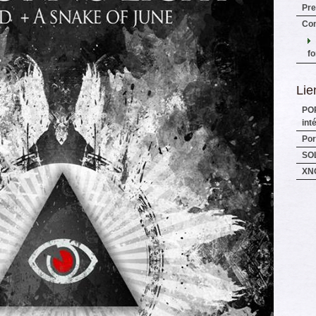
Pre
Con
fo
Lie
PO
int
Por
SO
XN