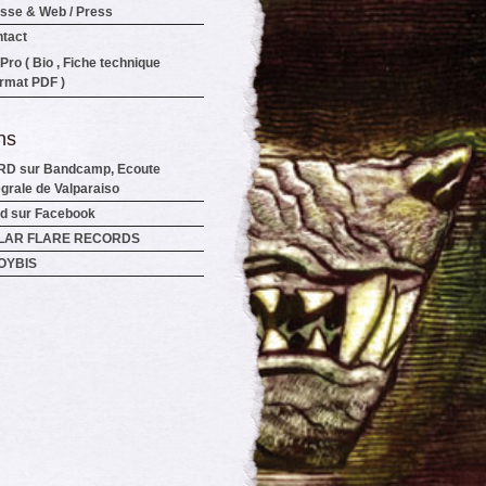
sse & Web / Press
tact
Pro ( Bio , Fiche technique
rmat PDF )
ns
RD sur Bandcamp, Ecoute
égrale de Valparaiso
d sur Facebook
LAR FLARE RECORDS
OYBIS